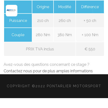
Origine
Modifié
Différence
Puissance
210 ch
260 ch
+ 50 ch
Couple
280 Nm
380 Nm
+ 100 Nm
PRIX TVA inclus
€ 550
Avez-vous des questions concernant ce stage ?
Contactez nous pour de plus amples informations
COPYRIGHT ©2022 PONTARLIER MOTORSPORT