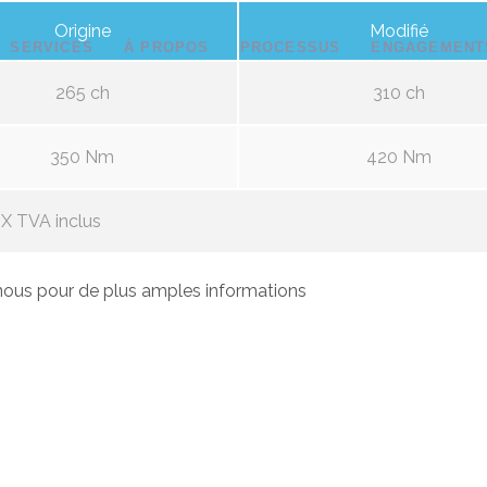
Origine
Modifié
SERVICES
À PROPOS
PROCESSUS
ENGAGEMENT
265 ch
310 ch
350 Nm
420 Nm
X TVA inclus
ous pour de plus amples informations