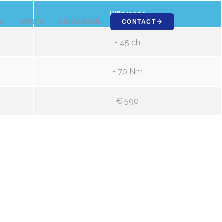
Différence
S
TARIFS
CATALOGUE
CONTACT
+ 45 ch
+ 70 Nm
€ 590