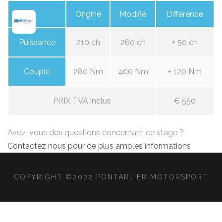
Origine
Modifié
Différence
Puissance
210 ch
260 ch
+ 50 ch
Couple
280 Nm
400 Nm
+ 120 Nm
PRIX TVA inclus
€ 550
Avez-vous des questions concernant ce stage ?
Contactez nous pour de plus amples informations
COPYRIGHT ©2022 PONTARLIER MOTORSPORT