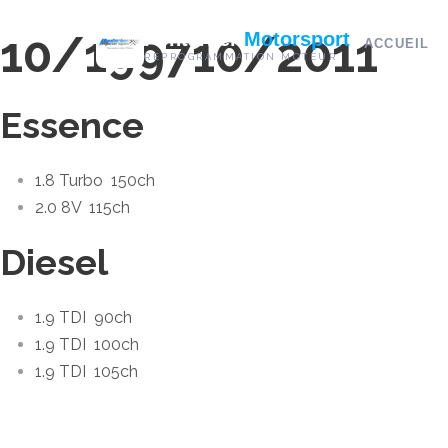
10/1997
10/2011
Pontarlier
Motorsport
ACCUEIL
REPROGRAMMATION MOTEUR
Essence
1.8 Turbo
150ch
2.0 8V
115ch
Diesel
1.9 TDI
90ch
1.9 TDI
100ch
1.9 TDI
105ch