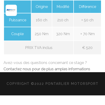
Origine
Modifié
Différence
Puissance
160 ch
210 ch
+ 50 ch
Couple
250 Nm
320 Nm
+ 70 Nm
PRIX TVA inclus
€ 520
Avez-vous des questions concernant ce stage ?
Contactez nous pour de plus amples informations
COPYRIGHT ©2022 PONTARLIER MOTORSPORT