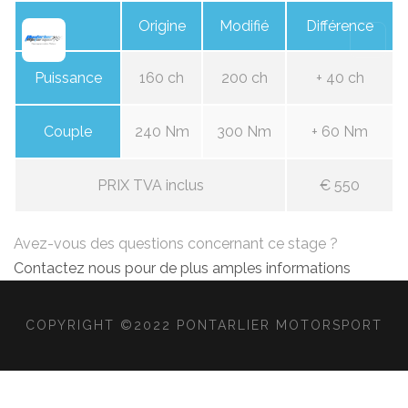
Origine
Modifié
Différence
Puissance
160 ch
200 ch
+ 40 ch
Couple
240 Nm
300 Nm
+ 60 Nm
PRIX TVA inclus
€ 550
Avez-vous des questions concernant ce stage ?
Contactez nous pour de plus amples informations
COPYRIGHT ©2022 PONTARLIER MOTORSPORT