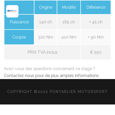
Origine
Modifié
Différence
Puissance
140 ch
185 ch
+ 45 ch
Couple
320 Nm
410 Nm
+ 90 Nm
PRIX TVA inclus
€ 550
Avez-vous des questions concernant ce stage ?
Contactez nous pour de plus amples informations
COPYRIGHT ©2022 PONTARLIER MOTORSPORT