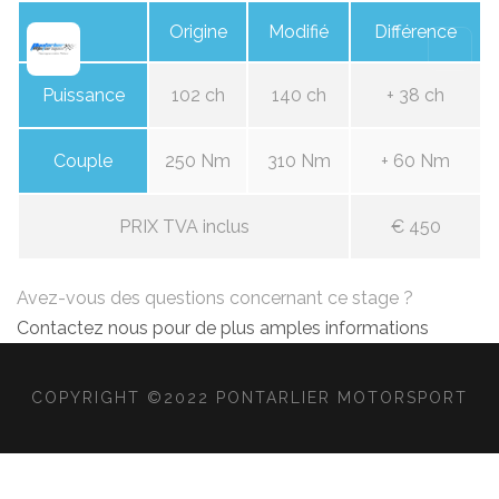
Origine
Modifié
Différence
Puissance
102 ch
140 ch
+ 38 ch
Couple
250 Nm
310 Nm
+ 60 Nm
PRIX TVA inclus
€ 450
Avez-vous des questions concernant ce stage ?
Contactez nous pour de plus amples informations
COPYRIGHT ©2022 PONTARLIER MOTORSPORT