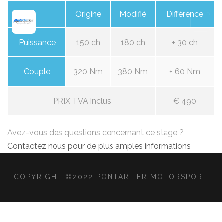
Origine
Modifié
Différence
Puissance
150 ch
180 ch
+ 30 ch
Couple
320 Nm
380 Nm
+ 60 Nm
PRIX TVA inclus
€ 490
Avez-vous des questions concernant ce stage ?
Contactez nous pour de plus amples informations
COPYRIGHT ©2022 PONTARLIER MOTORSPORT