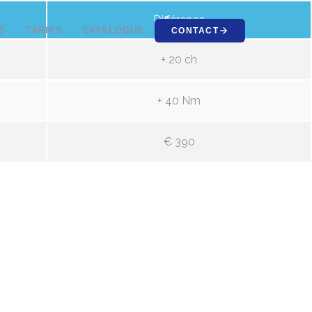
Différence
S
TARIFS
CATALOGUE
CONTACT
+ 20 ch
+ 40 Nm
€ 390