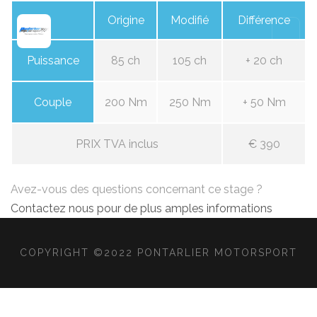
Origine
Modifié
Différence
Puissance
85 ch
105 ch
+ 20 ch
Couple
200 Nm
250 Nm
+ 50 Nm
PRIX TVA inclus
€ 390
Avez-vous des questions concernant ce stage ?
Contactez nous pour de plus amples informations
COPYRIGHT ©2022 PONTARLIER MOTORSPORT