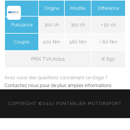
Origine
Modifié
Différence
Puissance
300 ch
350 ch
+ 50 ch
Couple
400 Nm
460 Nm
+ 60 Nm
PRIX TVA inclus
€ 690
Avez-vous des questions concernant ce stage ?
Contactez nous pour de plus amples informations
COPYRIGHT ©2022 PONTARLIER MOTORSPORT