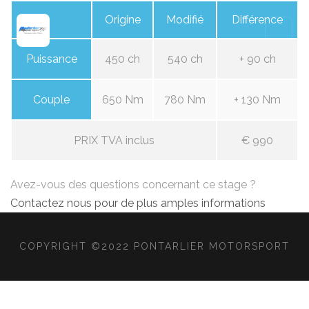
Origine
Modifié
Différence
Puissance
450 ch
540 ch
+ 90 ch
Couple
650 Nm
780 Nm
+ 130 Nm
PRIX TVA inclus
€ 990
Avez-vous des questions concernant ce stage ?
Contactez nous pour de plus amples informations
COPYRIGHT ©2022 PONTARLIER MOTORSPORT