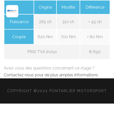
Origine
Modifié
Différence
Puissance
265 ch
310 ch
+ 45 ch
Couple
620 Nm
700 Nm
+ 80 Nm
PRIX TVA inclus
€ 690
Avez-vous des questions concernant ce stage ?
Contactez nous pour de plus amples informations
COPYRIGHT ©2022 PONTARLIER MOTORSPORT