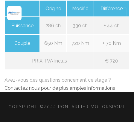
Origine
Modifié
Différence
Puissance
286 ch
330 ch
+ 44 ch
Couple
650 Nm
720 Nm
+ 70 Nm
PRIX TVA inclus
€ 720
Avez-vous des questions concernant ce stage ?
Contactez nous pour de plus amples informations
COPYRIGHT ©2022 PONTARLIER MOTORSPORT