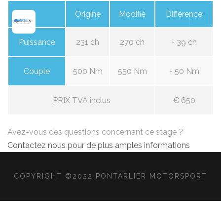
Origine
Modifié
Différence
Puissance
231 ch
270 ch
+ 39 ch
Couple
500 Nm
550 Nm
+ 50 Nm
PRIX TVA inclus
€ 650
Avez-vous des questions concernant ce stage ?
Contactez nous pour de plus amples informations
COPYRIGHT ©2022 PONTARLIER MOTORSPORT