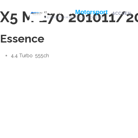
X5 M E70 2010
11/2
Pontarlier
Motorsport
ACCUEIL
REPROGRAMMATION MOTEUR
Essence
4.4 Turbo
555ch