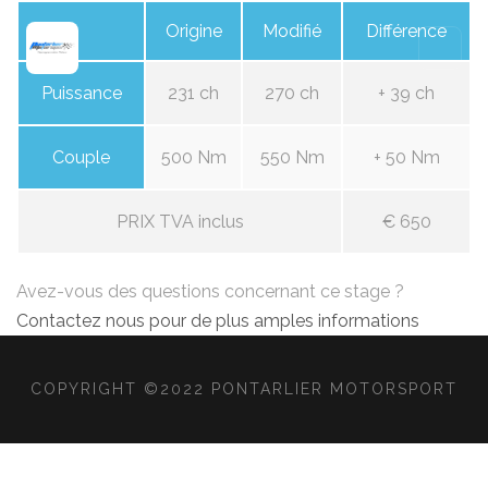
Origine
Modifié
Différence
Puissance
231 ch
270 ch
+ 39 ch
Couple
500 Nm
550 Nm
+ 50 Nm
PRIX TVA inclus
€ 650
Avez-vous des questions concernant ce stage ?
Contactez nous pour de plus amples informations
COPYRIGHT ©2022 PONTARLIER MOTORSPORT