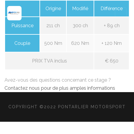
Origine
Modifié
Différence
Puissance
211 ch
300 ch
+ 89 ch
Couple
500 Nm
620 Nm
+ 120 Nm
PRIX TVA inclus
€ 650
Avez-vous des questions concernant ce stage ?
Contactez nous pour de plus amples informations
COPYRIGHT ©2022 PONTARLIER MOTORSPORT