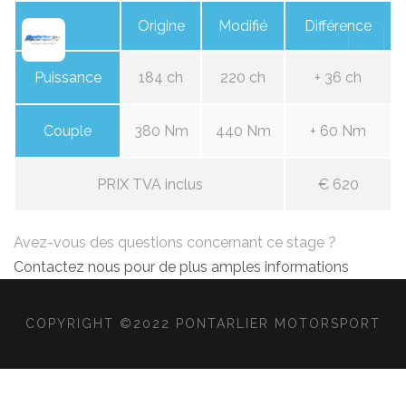
Origine
Modifié
Différence
Puissance
184 ch
220 ch
+ 36 ch
Couple
380 Nm
440 Nm
+ 60 Nm
PRIX TVA inclus
€ 620
Avez-vous des questions concernant ce stage ?
Contactez nous pour de plus amples informations
COPYRIGHT ©2022 PONTARLIER MOTORSPORT