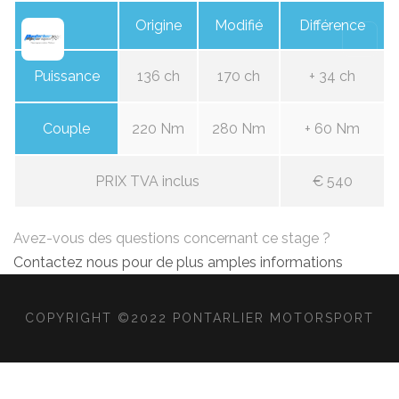
Origine
Modifié
Différence
Puissance
136 ch
170 ch
+ 34 ch
Couple
220 Nm
280 Nm
+ 60 Nm
PRIX TVA inclus
€ 540
Avez-vous des questions concernant ce stage ?
Contactez nous pour de plus amples informations
COPYRIGHT ©2022 PONTARLIER MOTORSPORT