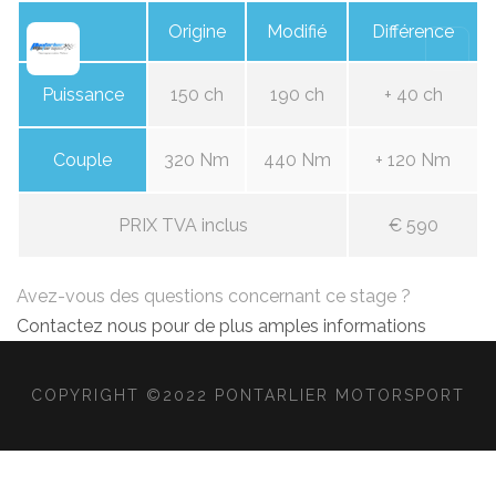
Origine
Modifié
Différence
Puissance
150 ch
190 ch
+ 40 ch
Couple
320 Nm
440 Nm
+ 120 Nm
PRIX TVA inclus
€ 590
Avez-vous des questions concernant ce stage ?
Contactez nous pour de plus amples informations
COPYRIGHT ©2022 PONTARLIER MOTORSPORT