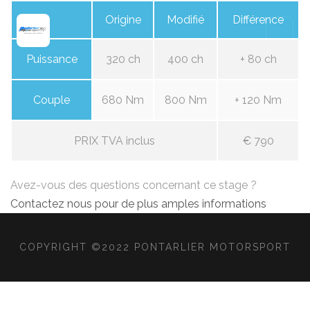
Origine
Modifié
Différence
Puissance
320 ch
400 ch
+ 80 ch
Couple
680 Nm
800 Nm
+ 120 Nm
PRIX TVA inclus
€ 790
Avez-vous des questions concernant ce stage ?
Contactez nous pour de plus amples informations
COPYRIGHT ©2022 PONTARLIER MOTORSPORT