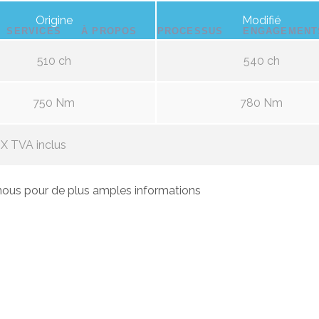
Origine
Modifié
SERVICES
À PROPOS
PROCESSUS
ENGAGEMENT
510 ch
540 ch
750 Nm
780 Nm
X TVA inclus
ous pour de plus amples informations