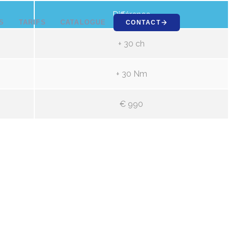
Différence
S
TARIFS
CATALOGUE
CONTACT
+ 30 ch
+ 30 Nm
€ 990