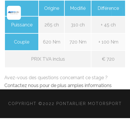
Origine
Modifié
Différence
Puissance
265 ch
310 ch
+ 45 ch
Couple
620 Nm
720 Nm
+ 100 Nm
PRIX TVA inclus
€ 720
Avez-vous des questions concernant ce stage ?
Contactez nous pour de plus amples informations
COPYRIGHT ©2022 PONTARLIER MOTORSPORT