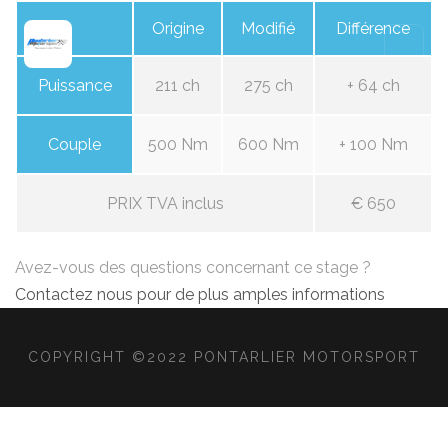
Origine
Modifié
Différence
Puissance
211 ch
275 ch
+ 64 ch
Couple
500 Nm
600 Nm
+ 100 Nm
PRIX TVA inclus
€ 650
Avez-vous des questions concernant ce stage ?
Contactez nous pour de plus amples informations
COPYRIGHT ©2022 PONTARLIER MOTORSPORT