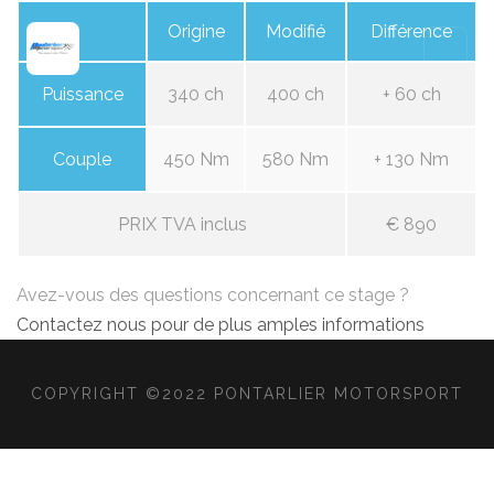
Origine
Modifié
Différence
Puissance
340 ch
400 ch
+ 60 ch
Couple
450 Nm
580 Nm
+ 130 Nm
PRIX TVA inclus
€ 890
Avez-vous des questions concernant ce stage ?
Contactez nous pour de plus amples informations
COPYRIGHT ©2022 PONTARLIER MOTORSPORT