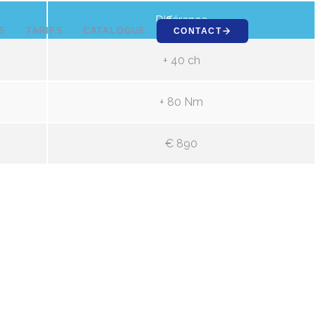
Différence
S
TARIFS
CATALOGUE
CONTACT
+ 40 ch
+ 80 Nm
€ 890