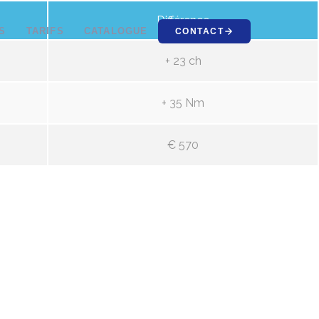
Différence
S
TARIFS
CATALOGUE
CONTACT
+ 23 ch
+ 35 Nm
€ 570