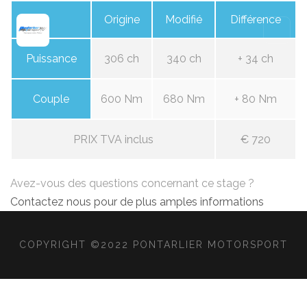
Origine
Modifié
Différence
Puissance
306 ch
340 ch
+ 34 ch
Couple
600 Nm
680 Nm
+ 80 Nm
PRIX TVA inclus
€ 720
Avez-vous des questions concernant ce stage ?
Contactez nous pour de plus amples informations
COPYRIGHT ©2022 PONTARLIER MOTORSPORT