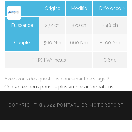
Origine
Modifié
Différence
Puissance
272 ch
320 ch
+ 48 ch
Couple
560 Nm
660 Nm
+ 100 Nm
PRIX TVA inclus
€ 690
Avez-vous des questions concernant ce stage ?
Contactez nous pour de plus amples informations
COPYRIGHT ©2022 PONTARLIER MOTORSPORT