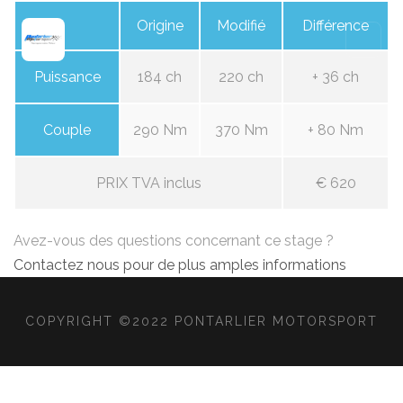
Origine
Modifié
Différence
Puissance
184 ch
220 ch
+ 36 ch
Couple
290 Nm
370 Nm
+ 80 Nm
PRIX TVA inclus
€ 620
Avez-vous des questions concernant ce stage ?
Contactez nous pour de plus amples informations
COPYRIGHT ©2022 PONTARLIER MOTORSPORT