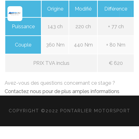
Origine
Modifié
Différence
Puissance
143 ch
220 ch
+ 77 ch
Couple
360 Nm
440 Nm
+ 80 Nm
PRIX TVA inclus
€ 620
Avez-vous des questions concernant ce stage ?
Contactez nous pour de plus amples informations
COPYRIGHT ©2022 PONTARLIER MOTORSPORT