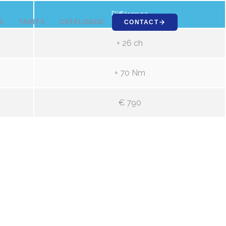
Différence
S
TARIFS
CATALOGUE
CONTACT
+ 26 ch
+ 70 Nm
€ 790