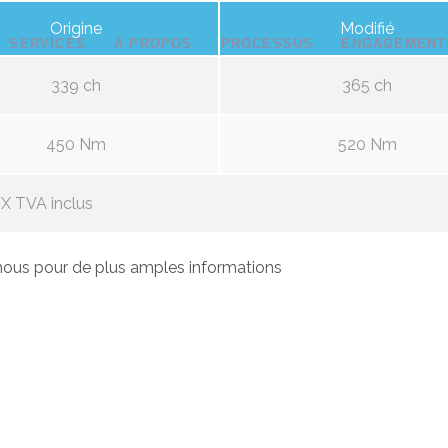
Origine
Modifié
SERVICES
À PROPOS
PROCESSUS
ENGAGEMENT
339 ch
365 ch
450 Nm
520 Nm
X TVA inclus
ous pour de plus amples informations