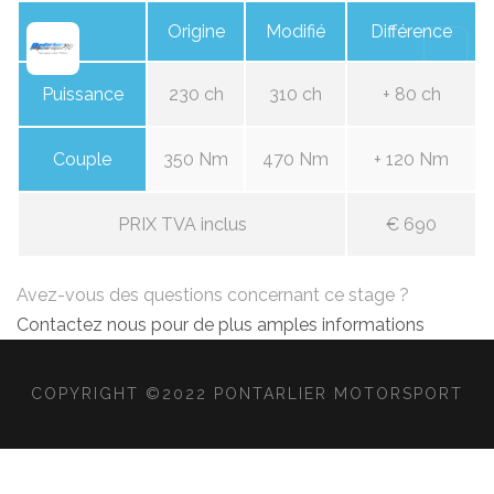
Origine
Modifié
Différence
Puissance
230 ch
310 ch
+ 80 ch
Couple
350 Nm
470 Nm
+ 120 Nm
PRIX TVA inclus
€ 690
Avez-vous des questions concernant ce stage ?
Contactez nous pour de plus amples informations
COPYRIGHT ©2022 PONTARLIER MOTORSPORT