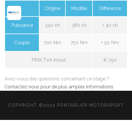
Origine
Modifié
Différence
Puissance
340 ch
380 ch
+ 40 ch
Couple
700 Nm
750 Nm
+ 50 Nm
PRIX TVA inclus
€ 790
Avez-vous des questions concernant ce stage ?
Contactez nous pour de plus amples informations
COPYRIGHT ©2022 PONTARLIER MOTORSPORT