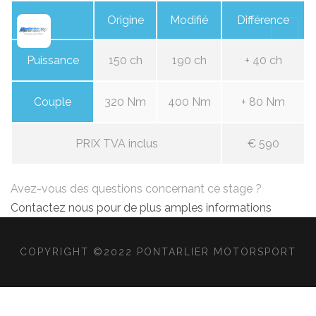
Origine
Modifié
Différence
Puissance
150 ch
190 ch
+ 40 ch
Couple
320 Nm
400 Nm
+ 80 Nm
PRIX TVA inclus
€ 590
Avez-vous des questions concernant ce stage ?
Contactez nous pour de plus amples informations
COPYRIGHT ©2022 PONTARLIER MOTORSPORT