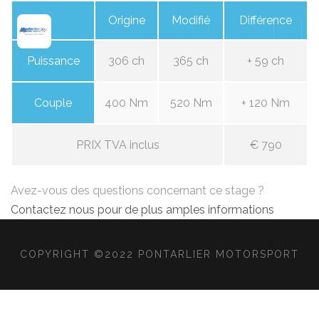
Origine
Modifié
Différence
Puissance
306 ch
365 ch
+ 59 ch
Couple
400 Nm
520 Nm
+ 120 Nm
PRIX TVA inclus
€ 790
Avez-vous des questions concernant ce stage ?
Contactez nous pour de plus amples informations
COPYRIGHT ©2022 PONTARLIER MOTORSPORT