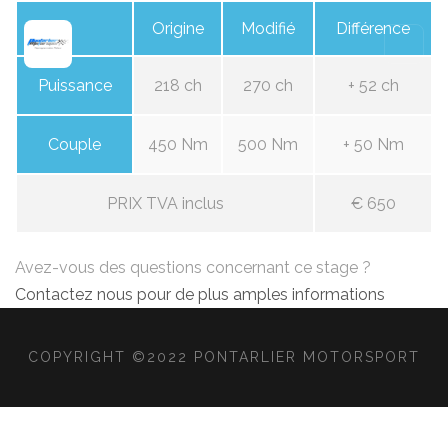
Origine
Modifié
Différence
Puissance
218 ch
270 ch
+ 52 ch
Couple
450 Nm
500 Nm
+ 50 Nm
PRIX TVA inclus
€ 650
Avez-vous des questions concernant ce stage ?
Contactez nous pour de plus amples informations
COPYRIGHT ©2022 PONTARLIER MOTORSPORT