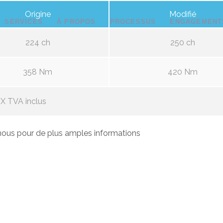
Origine
Modifié
SERVICES
À PROPOS
PROCESSUS
ENGAGEMENT
224 ch
250 ch
358 Nm
420 Nm
X TVA inclus
ous pour de plus amples informations