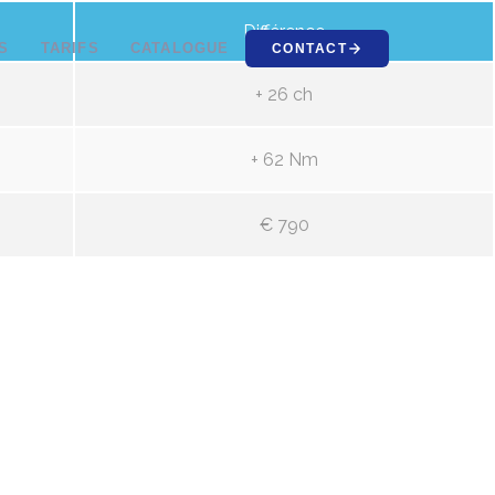
Différence
S
TARIFS
CATALOGUE
CONTACT
+ 26 ch
+ 62 Nm
€ 790