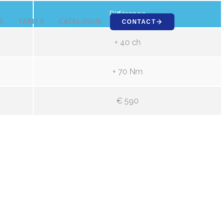
Différence
S
TARIFS
CATALOGUE
CONTACT
+ 40 ch
+ 70 Nm
€ 590