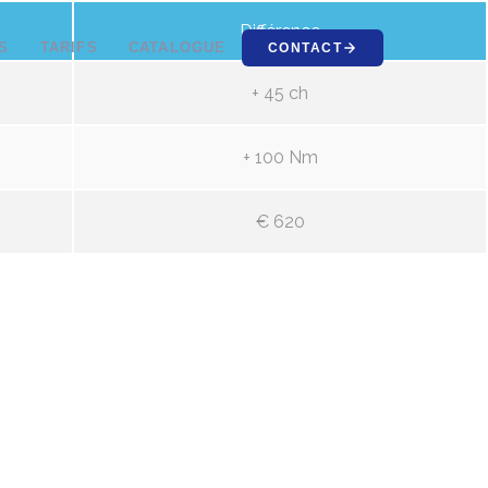
Différence
S
TARIFS
CATALOGUE
CONTACT
+ 45 ch
+ 100 Nm
€ 620