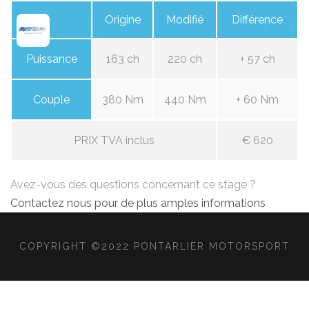
Origine
Modifié
Différence
Puissance
163 ch
220 ch
+ 57 ch
Couple
380 Nm
440 Nm
+ 60 Nm
PRIX TVA inclus
€ 620
Avez-vous des questions concernant ce stage ?
Contactez nous pour de plus amples informations
COPYRIGHT ©2022 PONTARLIER MOTORSPORT