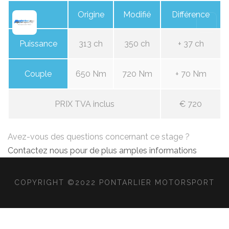
Origine
Modifié
Différence
Puissance
313 ch
350 ch
+ 37 ch
Couple
650 Nm
720 Nm
+ 70 Nm
PRIX TVA inclus
€ 720
Avez-vous des questions concernant ce stage ?
Contactez nous pour de plus amples informations
COPYRIGHT ©2022 PONTARLIER MOTORSPORT