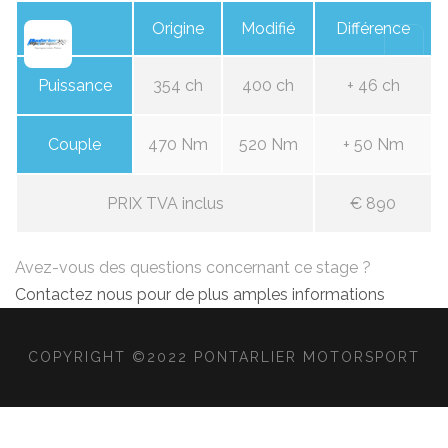
Origine
Modifié
Différence
Puissance
354 ch
400 ch
+ 46 ch
Couple
470 Nm
520 Nm
+ 50 Nm
PRIX TVA inclus
€ 890
Avez-vous des questions concernant ce stage ?
Contactez nous pour de plus amples informations
COPYRIGHT ©2022 PONTARLIER MOTORSPORT