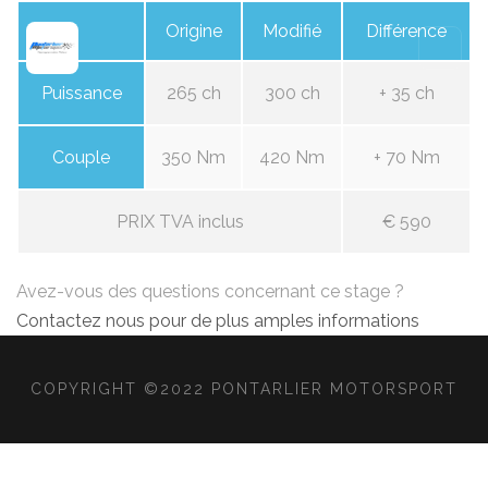
Origine
Modifié
Différence
Puissance
265 ch
300 ch
+ 35 ch
Couple
350 Nm
420 Nm
+ 70 Nm
PRIX TVA inclus
€ 590
Avez-vous des questions concernant ce stage ?
Contactez nous pour de plus amples informations
COPYRIGHT ©2022 PONTARLIER MOTORSPORT