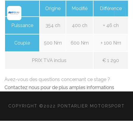
Origine
Modifié
Différence
Puissance
354 ch
400 ch
+ 46 ch
Couple
500 Nm
600 Nm
+ 100 Nm
PRIX TVA inclus
€ 1 290
Avez-vous des questions concernant ce stage ?
Contactez nous pour de plus amples informations
COPYRIGHT ©2022 PONTARLIER MOTORSPORT