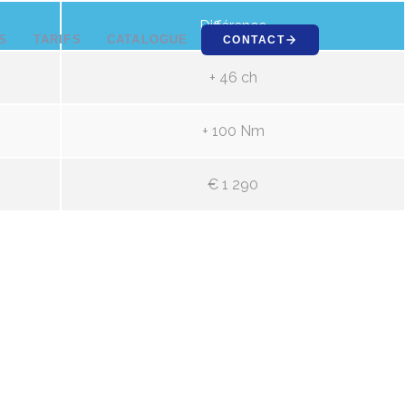
Différence
S
TARIFS
CATALOGUE
CONTACT
+ 46 ch
+ 100 Nm
€ 1 290