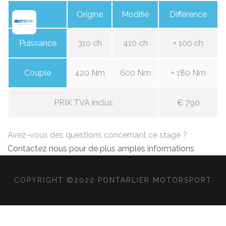
Origine
Modifié
Différence
Puissance
310 ch
410 ch
+ 100 ch
Couple
420 Nm
600 Nm
+ 180 Nm
PRIX TVA inclus
€ 790
Avez-vous des questions concernant ce stage ?
Contactez nous pour de plus amples informations
COPYRIGHT ©2022 PONTARLIER MOTORSPORT