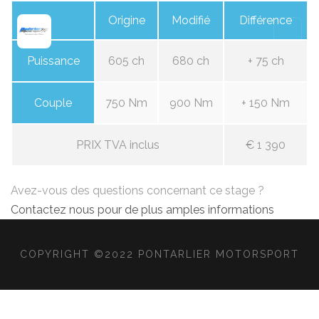
Origine
Modifié
Différence
Puissance
605 ch
680 ch
+ 75 ch
Couple
750 Nm
900 Nm
+ 150 Nm
PRIX TVA inclus
€ 1 390
Avez-vous des questions concernant ce stage ?
Contactez nous pour de plus amples informations
COPYRIGHT ©2022 PONTARLIER MOTORSPORT